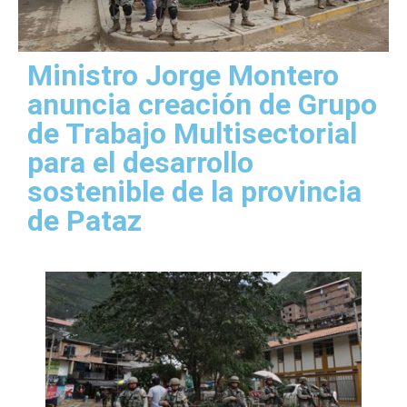
Ministro Jorge Montero
anuncia creación de Grupo
de Trabajo Multisectorial
para el desarrollo
sostenible de la provincia
de Pataz