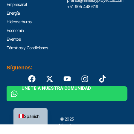
prensa@mineriayproyectos.com
Empresarial
+51 905 448 619
Energía
Hidrocarburos
Economía
Eventos
Términos y Condiciones
Síguenos:
ÚNETE A NUESTRA COMUNIDAD
English
Spanish
© 2025
MinerIA y
Proyectos by