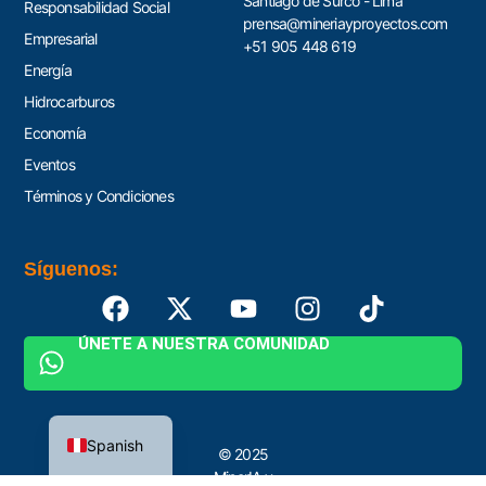
Santiago de Surco - Lima
Responsabilidad Social
prensa@mineriayproyectos.com
Empresarial
+51 905 448 619
Energía
Hidrocarburos
Economía
Eventos
Términos y Condiciones
Síguenos:
ÚNETE A NUESTRA COMUNIDAD
English
Spanish
© 2025
MinerIA y