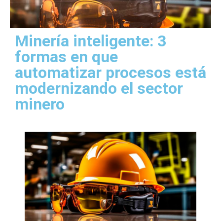
Minería inteligente: 3
formas en que
automatizar procesos está
modernizando el sector
minero