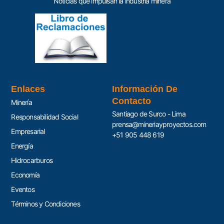
Noticias que impulsan la industria minera
Enlaces
Información De
Contacto
Minería
Santiago de Surco - Lima
Responsabilidad Social
prensa@mineriayproyectos.com
Empresarial
+51 905 448 619
Energía
Hidrocarburos
Economía
Eventos
Términos y Condiciones