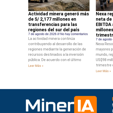
Actividad minera generó más
Nexa rep
de S/ 2,177 millones en
neta de
transferencias para las
EBITDA 
regiones del sur del país
millone
7 de agosto de 2026
No hay comentarios
trimest
La actividad minera continúa
7 de agosto
contribuyendo al desarrollo de las
Nexa Resou
regiones mediante la generación de
mayores pr
recursos destinados a la inversión
mundo, rep
pública. De acuerdo con el último
US$98 mill
trimestre 
Leer Más »
Leer Más »