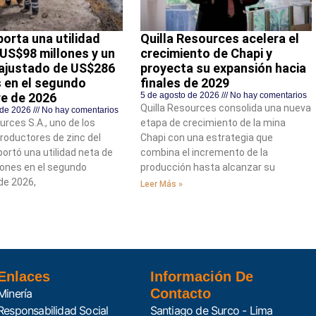
orta una utilidad
Quilla Resources acelera el
 US$98 millones y un
crecimiento de Chapi y
ajustado de US$286
proyecta su expansión hacia
s en el segundo
finales de 2029
re de 2026
5 de agosto de 2026
No hay comentarios
Quilla Resources consolida una nueva
 de 2026
No hay comentarios
rces S.A., uno de los
etapa de crecimiento de la mina
oductores de zinc del
Chapi con una estrategia que
ortó una utilidad neta de
combina el incremento de la
ones en el segundo
producción hasta alcanzar su
de 2026,
Leer Más »
Enlaces
Información De
Contacto
Minería
Responsabilidad Social
Santiago de Surco - Lima