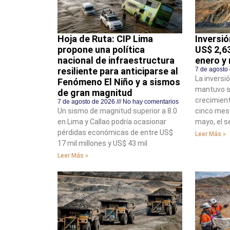
Hoja de Ruta: CIP Lima
Inversió
propone una política
US$ 2,63
nacional de infraestructura
enero y
resiliente para anticiparse al
7 de agosto
La inversi
Fenómeno El Niño y a sismos
mantuvo s
de gran magnitud
crecimient
7 de agosto de 2026
No hay comentarios
Un sismo de magnitud superior a 8.0
cinco mese
en Lima y Callao podría ocasionar
mayo, el s
pérdidas económicas de entre US$
Leer Más »
17 mil millones y US$ 43 mil
Leer Más »