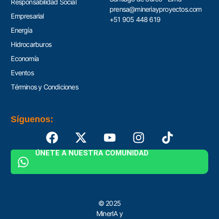
Responsabilidad Social
prensa@mineriayproyectos.com
Empresarial
+51 905 448 619
Energía
Hidrocarburos
Economía
Eventos
Términos y Condiciones
Síguenos:
ÚNETE A NUESTRA COMUNIDAD
© 2025
MinerIA y