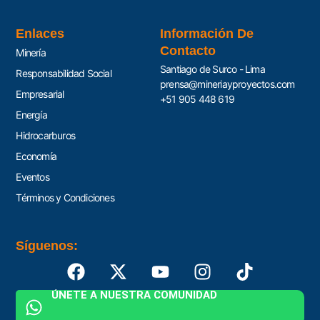
Enlaces
Información De
Contacto
Minería
Santiago de Surco - Lima
Responsabilidad Social
prensa@mineriayproyectos.com
Empresarial
+51 905 448 619
Energía
Hidrocarburos
Economía
Eventos
Términos y Condiciones
Síguenos:
ÚNETE A NUESTRA COMUNIDAD