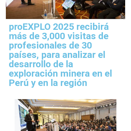
proEXPLO 2025 recibirá
más de 3,000 visitas de
profesionales de 30
países, para analizar el
desarrollo de la
exploración minera en el
Perú y en la región