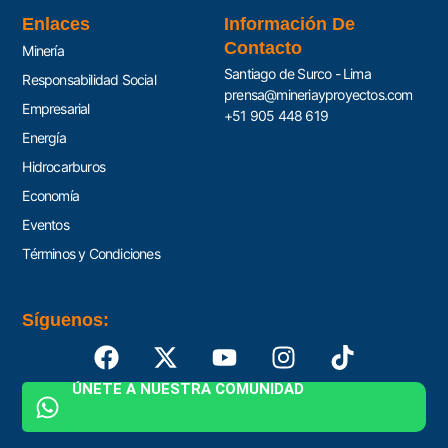
Enlaces
Información De
Contacto
Minería
Santiago de Surco - Lima
Responsabilidad Social
prensa@mineriayproyectos.com
Empresarial
+51 905 448 619
Energía
Hidrocarburos
Economía
Eventos
Términos y Condiciones
Síguenos:
ÚNETE A NUESTRA COMUNIDAD